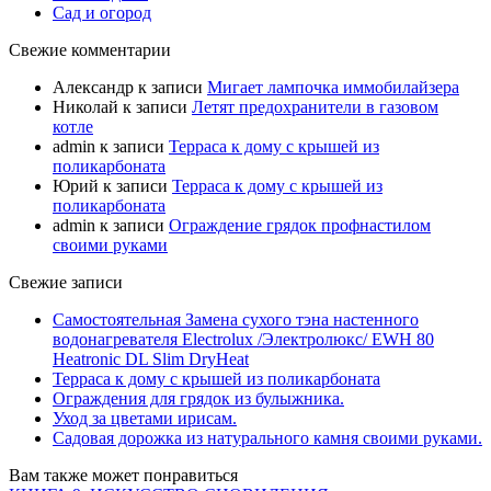
Сад и огород
Свежие комментарии
Александр
к записи
Мигает лампочка иммобилайзера
Николай
к записи
Летят предохранители в газовом
котле
admin
к записи
Терраса к дому с крышей из
поликарбоната
Юрий
к записи
Терраса к дому с крышей из
поликарбоната
admin
к записи
Ограждение грядок профнастилом
своими руками
Свежие записи
Самостоятельная Замена сухого тэна настенного
водонагревателя Electrolux /Электролюкс/ EWH 80
Heatronic DL Slim DryHeat
Терраса к дому с крышей из поликарбоната
Ограждения для грядок из булыжника.
Уход за цветами ирисам.
Садовая дорожка из натурального камня своими руками.
Вам также может понравиться