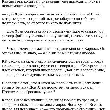
Каждый раз, когда ты приезжаешь, мне приходится искать
новые модели поведения.
— Дон Хуан говорил: — Ты не можешь настаивать! Вещи,
которые должны произойти, произойдут, если события
подталкивать, то от этого ничего не изменится.
— Дон Хуан советовал мне и своим ученикам отказаться от
фотографий и публичных выступлений, потому что у них для
этого не было энергии и это могло их истощить.
— Что ты хочешь от жизни? — спрашивали они Карлоса. Он
отвечал им, не знаю, — Я не знаю! Мне нужна любовь.
КК рассказывал, что над ним смеялись долгие годы… когда
кто-то видел, что он идет, то они говорили, — Смотрите, вон
идет человек, который ищет любовь! Дон Хуан говорил мне,
— ты просто следуешь синтаксису своего языка.
Я говорил о том, что я хотел бы положить конец гегемонии
гринго (белых). Дон Хуан посмотрел на меня и сказал, —
Почему ты не бросишь курить?
Кэрол Тиггс вернувшись, нарушила несколько правил, и
теперь мы больше не связаны с миром Дона Хуана. Все что
имело для него значение — это продолжение его линии. Дон