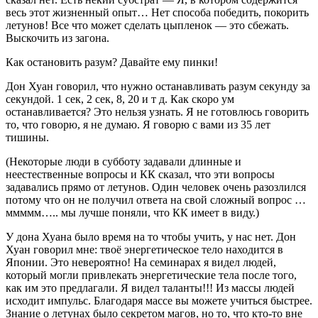
весь этот жизненный опыт… Нет способа победить, покорить
летунов! Все что может сделать цыпленок — это сбежать.
Выскочить из загона.
Как остановить разум? Давайте ему пинки!
Дон Хуан говорил, что нужно останавливать разум секунду за
секундой. 1 сек, 2 сек, 8, 20 и т д. Как скоро ум
останавливается? Это нельзя узнать. Я не готовлюсь говорить
то, что говорю, я не думаю. Я говорю с вами из 35 лет
тишины.
(Некоторые люди в субботу задавали длинные и
неестественные вопросы и КК сказал, что эти вопросы
задавались прямо от летунов. Один человек очень разозлился
потому что он не получил ответа на свой сложный вопрос …
ммммм….. мы лучше поняли, что КК имеет в виду.)
У дона Хуана было время на то чтобы учить, у нас нет. Дон
Хуан говорил мне: твоё энергетическое тело находится в
Японии. Это невероятно! На семинарах я видел людей,
который могли привлекать энергетические тела после того,
как им это предлагали. Я видел таланты!!! Из массы людей
исходит импульс. Благодаря массе вы можете учиться быстрее.
Знание о летунах было секретом магов, но то, что кто-то вне