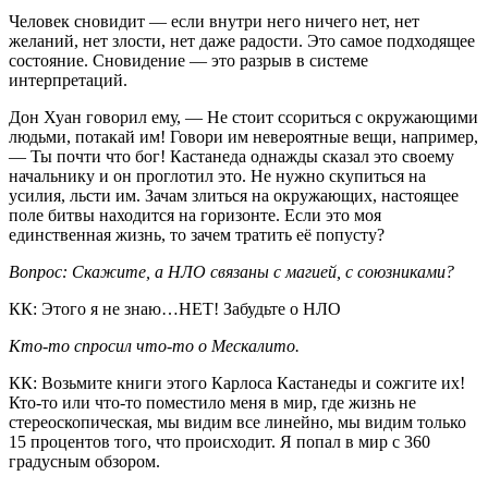
Человек сновидит — если внутри него ничего нет, нет
желаний, нет злости, нет даже радости. Это самое подходящее
состояние. Сновидение — это разрыв в системе
интерпретаций.
Дон Хуан говорил ему, — Не стоит ссориться с окружающими
людьми, потакай им! Говори им невероятные вещи, например,
— Ты почти что бог! Кастанеда однажды сказал это своему
начальнику и он проглотил это. Не нужно скупиться на
усилия, льсти им. Зачам злиться на окружающих, настоящее
поле битвы находится на горизонте. Если это моя
единственная жизнь, то зачем тратить её попусту?
Вопрос: Скажите, а НЛО связаны с магией, с союзниками?
КК: Этого я не знаю…НЕТ! Забудьте о НЛО
Кто-то спросил что-то о Мескалито.
КК: Возьмите книги этого Карлоса Кастанеды и сожгите их!
Кто-то или что-то поместило меня в мир, где жизнь не
стереоскопическая, мы видим все линейно, мы видим только
15 процентов того, что происходит. Я попал в мир с 360
градусным обзором.