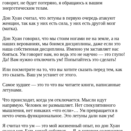
говорит, не будет потеряно, я обращаюсь к вашим
энергетическим телам.
Дон Хуан считал, что летуны в первую очередь атакуют
женщин, так как у них есть сила, у них есть другой мозг
(матка).
Дон Хуан говорил, что мы стоим ногами не на земле, а на
наших верованиях, мы боимся дисциплины, даже если это
наша собственная дисциплина. Именно ум заставляет нас
бояться. Ум говорит нам, но ведь это не научно — это глупо!
Да! Вам нужно отключить ум! Попытайтесь это сделать!
Или посмотрите на то, что вы хотите сказать перед тем, как
это сказать. Ваш ум устанет от этого.
Самое худшее — это то что вы читаете книги, написанные
летунами.
Что происходит, когда ум отключается. Мысли идут
напрямую. Человек не размышляет. Нет спекулятивного
мышления, нет никаких «что если»… Ум превращается в
нечто очень функциональное. Это летуны дали нам ум!
Я считал что ум — это мой жизненный опыт, но дон Хуан
сказал нет. Есть некий субстрат — Я, в котором содержится