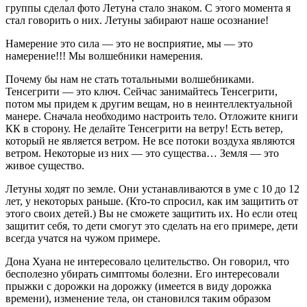
группы сделал фото Летуна стало знаком. С этого момента я
стал говорить о них. Летуны забирают наше осознание!
Намерение это сила — это не восприятие, мы — это
намерение!!! Мы волшебники намерения.
Почему бы нам не стать тотальными волшебниками.
Тенсегрити — это ключ. Сейчас занимайтесь Тенсегрити,
потом мы придем к другим вещам, но в неинтеллектуальной
манере. Сначала необходимо настроить тело. Отложите книги
КК в сторону. Не делайте Тенсегрити на ветру! Есть ветер,
который не является ветром. Не все потоки воздуха являются
ветром. Некоторые из них — это существа… Земля — это
живое существо.
Летуны ходят по земле. Они устанавливаются в уме с 10 до 12
лет, у некоторых раньше. (Кто-то спросил, как им защитить от
этого своих детей.) Вы не сможете защитить их. Но если отец
защитит себя, то дети смогут это сделать на его примере, дети
всегда учатся на чужом примере.
Дона Хуана не интересовало целительство. Он говорил, что
бесполезно убирать симптомы болезни. Его интересовали
прыжки с дорожки на дорожку (имеется в виду дорожка
времени), изменение тела, он становился таким образом