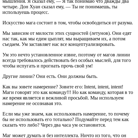
мышления. Я сказал ему, — Я так понимаю что дважды два
четыре. Дон Хуан сказал ему, — Ты не понимаешь, ты
используешь процесс.
Искусство мага состоит в том, чтобы освободиться от разума.
Мы зависим от милости этих сущностей (летунов). Они едят
нас так, как мы едим цыплят, мы выращиваем их, а потом
съедаем. Ум заставляет нас все концептуализировать.
Ум это нечто установленное извне, поэтому от магов линии
всегда требовалось действовать без особых мыслей, для того
чтобы испугать и прогнать прочь свой ум!
Другие линии? Они есть. Они должны быть.
Как вы зовете намерение? Зовите его: Intent, intent, intent!
Маги говорят это как команду!!! Но как команду, которая в то
же время является и вежливой просьбой. Мы используем
намерение не осознавая это.
Если мы уже знаем, как использовать намерение, то почему
бы не использовать его тотально? Подумайте перед тем как
сказать что либо? Через два часа ум остановится.
Маг может думать и без интеллекта. Ничто из того, что он