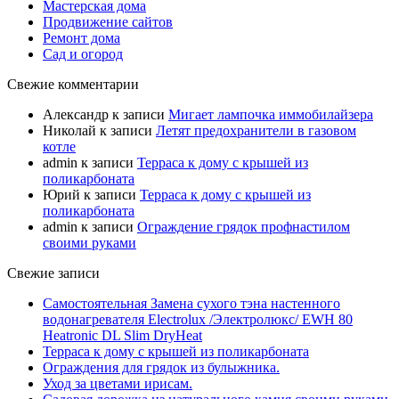
Мастерская дома
Продвижение сайтов
Ремонт дома
Сад и огород
Свежие комментарии
Александр
к записи
Мигает лампочка иммобилайзера
Николай
к записи
Летят предохранители в газовом
котле
admin
к записи
Терраса к дому с крышей из
поликарбоната
Юрий
к записи
Терраса к дому с крышей из
поликарбоната
admin
к записи
Ограждение грядок профнастилом
своими руками
Свежие записи
Самостоятельная Замена сухого тэна настенного
водонагревателя Electrolux /Электролюкс/ EWH 80
Heatronic DL Slim DryHeat
Терраса к дому с крышей из поликарбоната
Ограждения для грядок из булыжника.
Уход за цветами ирисам.