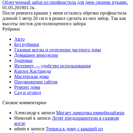
Облегченный забор из профнастила для дачи своими руками.
01.05.2019
0
1.1к.
После ремонта крыши у меня остались обрезки профнастила
длиной 1 метр 20 см и я решил сделать из них забор. Так как
высоты листов для полноценного забора
Рубрики
Авто
Без рубрики
Газовые котлы и отопление частного дома
Домашнее виноделие
Здоровье
Интернет — удобство использования
Карлос Кастанеда
Мастерская дома
Продвижение сайтов
Ремонт дома
Сад и огород
Свежие комментарии
Александр
к записи
Мигает лампочка иммобилайзера
Николай
к записи
Летят предохранители в газовом
котле
admin
к записи
Терраса к дому с крышей из