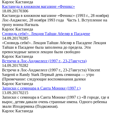
Карлос Кастанеда
Кастанеда в книжном магазине «Феникс»
18.09.2017
0
306
Кастанеда в книжном магазине «Феникс» (1993 г., 28 ноября)
Лос-Анджелес, 28 ноября 1993 года Часть 1. Вступление на
тропу воина Нагваль
Карлос Кастанеда
Сновидь себя!». Лекция Тайши Абеляр в Пасадене
14.09.2017
0
285
«Сновидь себя!». Лекция Тайши Абеляр в Пасадене Лекция
Тайши в Пасадене была заполнена до предела. Эти
превосходные записи лекции были свободно
Карлос Кастанеда
Встречи в Лос-Анджелесе (1997 г., 23-27августа)
14.09.2017
0
282
Встречи в Лос-Анджелесе (1997 г., 23-27августа) Vincent
Sargenti и Randy Stark Первый день семинара — утро
(Примечание: следующие воспоминания далеки
Карлос Кастанеда
Записки с семинара в Санта Монике (1997 г.)
13.09.2017
0
215
Записки с семинара в Санта Монике (1997 г.) «В городе, где я
вырос, детям давали очень странные имена. Одного ребенка
звали Иподермика (Подкожная).
Карлос Кастанеда