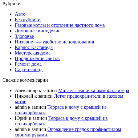
Рубрики
Авто
Без рубрики
Газовые котлы и отопление частного дома
Домашнее виноделие
Здоровье
Интернет — удобство использования
Карлос Кастанеда
Мастерская дома
Продвижение сайтов
Ремонт дома
Сад и огород
Свежие комментарии
Александр
к записи
Мигает лампочка иммобилайзера
Николай
к записи
Летят предохранители в газовом
котле
admin
к записи
Терраса к дому с крышей из
поликарбоната
Юрий
к записи
Терраса к дому с крышей из
поликарбоната
admin
к записи
Ограждение грядок профнастилом
своими руками