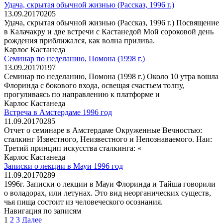
Удача, скрытая обычной жизнью (Рассказ, 1996 г.)
13.09.2017
0
205
Удача, скрытая обычной жизнью (Рассказ, 1996 г.) Посвящение
в Калачакру и две встречи с Кастанедой Мой сороковой день
рождения приближался, как волна прилива.
Карлос Кастанеда
Семинар по неделанию, Помона (1998 г.)
13.09.2017
0
197
Семинар по неделанию, Помона (1998 г.) Около 10 утра вошла
Флоринда с бокового входа, освещая счастьем толпу,
прогуливаясь по направлению к платформе и
Карлос Кастанеда
Встреча в Амстердаме 1996 год
11.09.2017
0
285
Отчет о семинаре в Амстердаме Окруженные Вечностью:
сталкинг Известного, Неизвестного и Непознаваемого. Наи:
Третий принцип искусства сталкинга: «
Карлос Кастанеда
Записки о лекции в Мауи 1996 год
11.09.2017
0
289
1996г. Записки о лекции в Мауи Флоринда и Тайша говорили
о воладорах, или летунах. Это вид неорганических существ,
чья пища состоит из человеческого осознания.
Навигация по записям
1
2
3
Далее