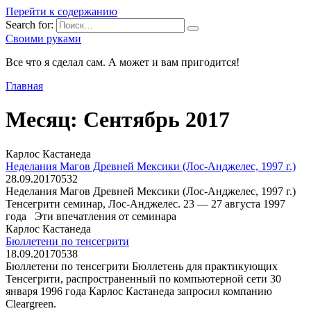
Перейти к содержанию
Search for:
Своими руками
Все что я сделал сам. А может и вам пригодится!
Главная
Месяц:
Сентябрь 2017
Карлос Кастанеда
Неделания Магов Древней Мексики (Лос-Анджелес, 1997 г.)
28.09.2017
0
532
Неделания Магов Древней Мексики (Лос-Анджелес, 1997 г.)
Тенсегрити семинар, Лос-Анджелес. 23 — 27 августа 1997
года Эти впечатления от семинара
Карлос Кастанеда
Бюллетени по тенсегрити
18.09.2017
0
538
Бюллетени по тенсегрити Бюллетень для практикующих
Тенсегрити, распространенный по компьютерной сети 30
января 1996 года Карлос Кастанеда запросил компанию
Cleargreen.