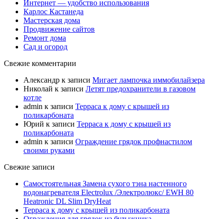
Интернет — удобство использования
Карлос Кастанеда
Мастерская дома
Продвижение сайтов
Ремонт дома
Сад и огород
Свежие комментарии
Александр
к записи
Мигает лампочка иммобилайзера
Николай
к записи
Летят предохранители в газовом
котле
admin
к записи
Терраса к дому с крышей из
поликарбоната
Юрий
к записи
Терраса к дому с крышей из
поликарбоната
admin
к записи
Ограждение грядок профнастилом
своими руками
Свежие записи
Самостоятельная Замена сухого тэна настенного
водонагревателя Electrolux /Электролюкс/ EWH 80
Heatronic DL Slim DryHeat
Терраса к дому с крышей из поликарбоната
Ограждения для грядок из булыжника.