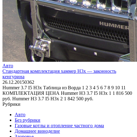
Авто
Стандартная комплектация хаммер H3x — законность
кенгурина
26.12.2015
0
362
Hummer 3.7 I5 H3x Таблица из Ворда 1 2 3 4 5 6 7 8 9 10 11
КОМПЛЕКТАЦИЯ ЦЕНА Hummer H3 3.7 I5 H3x 1 1 816 500
руб. Hummer H3 3.7 I5 H3x 2 1 842 500 руб.
Рубрики
Авто
Без рубрики
Газовые котлы и отопление частного дома
Домашнее виноделие
Здоровье