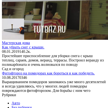
Мастерская дома
Как убрать снег с крыши.
08.01.2019
1
40.2к.
Простейшее приспособление для уборки снега с крыш
теплиц, сараев, домов, веранд, террасы. Построил веранду из
поликарбоната и очень волновался по поводу
Сад и огород
Фитофтороз на помидорах как бороться и как победить.
10.08.2017
0
346
Выращиванием помидоров занимаюсь уже много десятилетий
и всегда удивляюсь, что у многих людей помидоры
повреждаются фитофторозом. Для борьбы с ним чего
Рубрики
Авто
Без рубрики