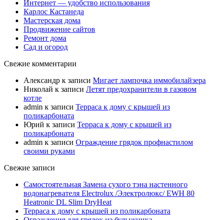
Интернет — удобство использования
Карлос Кастанеда
Мастерская дома
Продвижение сайтов
Ремонт дома
Сад и огород
Свежие комментарии
Александр
к записи
Мигает лампочка иммобилайзера
Николай
к записи
Летят предохранители в газовом
котле
admin
к записи
Терраса к дому с крышей из
поликарбоната
Юрий
к записи
Терраса к дому с крышей из
поликарбоната
admin
к записи
Ограждение грядок профнастилом
своими руками
Свежие записи
Самостоятельная Замена сухого тэна настенного
водонагревателя Electrolux /Электролюкс/ EWH 80
Heatronic DL Slim DryHeat
Терраса к дому с крышей из поликарбоната
Ограждения для грядок из булыжника.