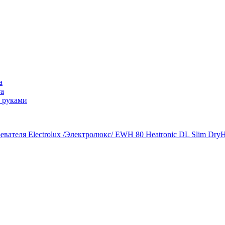
а
та
 руками
евателя Electrolux /Электролюкс/ EWH 80 Heatronic DL Slim DryH