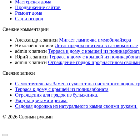
Мастерская дома
Продвижение сайтов
Ремонт дома
Сад и огород
Свежие комментарии
Александр
к записи
Мигает лампочка иммобилайзера
Николай
к записи
Летят предохранители в газовом котле
admin
к записи
Терраса к дому с крышей из поликарбонат
Юрий
к записи
Терраса к дому с крышей из поликарбона
admin
к записи
Ограждение грядок профнастилом своими
Свежие записи
Самостоятельная Замена сухого тэна настенного водонагр
Терраса к дому с крышей из поликарбоната
Ограждения для грядок из булыжника.
Уход за цветами ирисам.
Садовая дорожка из натурального камня своими руками.
© 2026 Своими руками