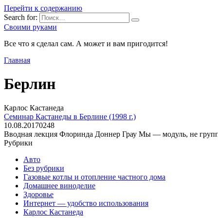
Перейти к содержанию
Search for:
Своими руками
Все что я сделал сам. А может и вам пригодится!
Главная
Берлин
Карлос Кастанеда
Семинар Кастанеды в Берлине (1998 г.)
10.08.2017
0
248
Вводная лекция Флоринда Доннер Грау Мы — модуль, не групп
Рубрики
Авто
Без рубрики
Газовые котлы и отопление частного дома
Домашнее виноделие
Здоровье
Интернет — удобство использования
Карлос Кастанеда